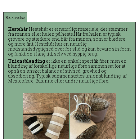
Beskrivelse
Hestehår
Hestehår er et naturligt materiale, der stammer
fra manen eller halen på heste.Hår fra halen er typisk
grovere og stærkere end hår fra manen, som er blødere
og mere fint. Hestehår har en naturlig
modstandsdygtighed over for slid og kan bevare sin form
og funktion i lang tid, selv ved hyppig brug.
Unionsblanding
er ikke en enkelt specifik fiber, men en
blanding af forskellige naturlige fibre sammensat for at
opnå en ønsket balance af stivhed, grovhed og
absorbering. Typisk sammensættes unionsblanding af
Mexicofibre, Basinne eller andre naturlige fibre.