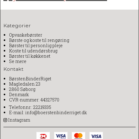
Kategorier
Opvaskebørster
Børste og koste til rengøring
Børster til personlig pleje
Koste til udendørsbrug
Børster til køkkenet
Se mere
Kontakt
BørstenBinderRiget
Magledalen 23
2860 Søborg
Denmark
CVR-nummer: 44327570
Telefonnr.:
22219335
E-mail
:
info@boerstenbinderriget.dk
Instagram