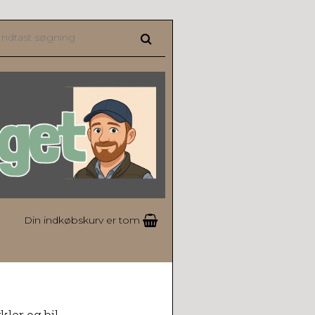
Din indkøbskurv er tom