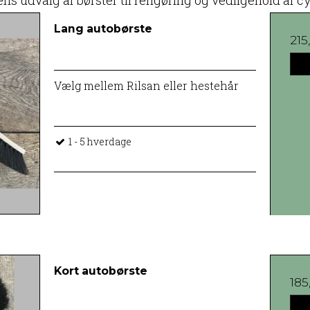
ns udvalg af børster til rengøring og vedligehold af cy
Lang autobørste
21
Vælg mellem Rilsan eller hestehår
1 - 5 hverdage
Kort autobørste
18