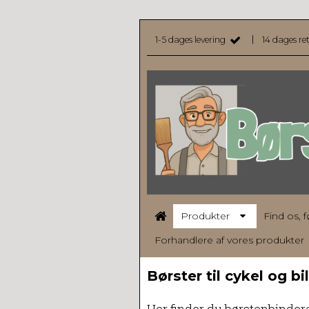
|
1-5 dages levering
14 dages re
Produkter
Find os, 
Forhandlere af vores produkter
Børster til cykel og bil