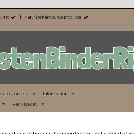
|
turret
Naturlige håndbunde produkter
følg os, om os
Information
Værkstedet