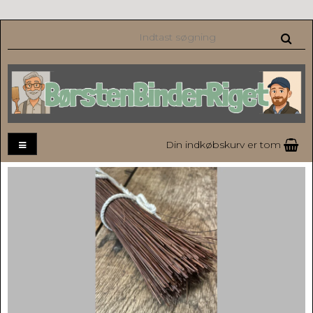
Din indkøbskurv er tom