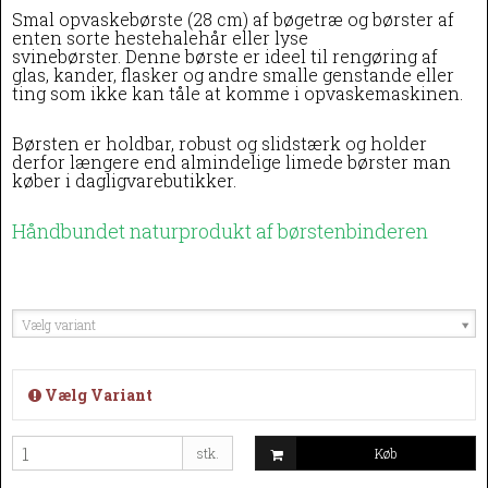
Smal opvaskebørste (28 cm) af bøgetræ og børster af
enten sorte hestehalehår eller lyse
svinebørster.
Denne børste er ideel til rengøring af
glas, kander, flasker og andre smalle genstande eller
ting som ikke kan tåle at komme i opvaskemaskinen.
Børsten er holdbar, robust og slidstærk og holder
derfor længere end almindelige limede børster man
køber i dagligvarebutikker.
Håndbundet naturprodukt af børstenbinderen
Vælg variant
Vælg Variant
stk.
Køb