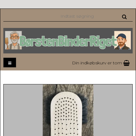
Din indkøbskurv er tom