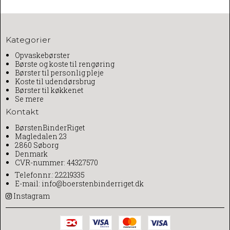
Kategorier
Opvaskebørster
Børste og koste til rengøring
Børster til personlig pleje
Koste til udendørsbrug
Børster til køkkenet
Se mere
Kontakt
BørstenBinderRiget
Magledalen 23
2860 Søborg
Denmark
CVR-nummer: 44327570
Telefonnr.:
22219335
E-mail
:
info@boerstenbinderriget.dk
Instagram