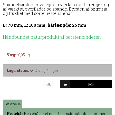
Spandebørsten er velegnet i værkstedet til rengøring
af værktøj, overflader og spande.
Børsten af bøgetræ
og trukket med sorte hestehalehår.
B: 70 mm, L: 100 mm, hårlængde: 25 mm
Håndbundet naturprodukt af børstenbinderen
Vægt:
0,95
kg.
Lagerstatus:
2
stk.
på lager
stk.
Køb
Beskrivelse
Hestehår
Hestehår er et naturligt materiale, der stammer